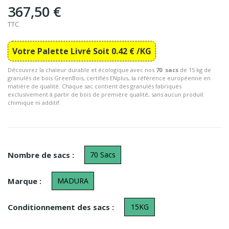
367,50 €
TTC
Votre Palette Livré
Soit 0.42 € /KG
Découvrez la chaleur durable et écologique avec nos
70 sacs
de 15 kg de
granulés de bois GreenBois, certifiés ENplus, la référence européenne en
matière de qualité. Chaque sac contient des granulés fabriqués
exclusivement à partir de bois de première qualité, sans aucun produit
chimique ni additif.
Nombre de sacs :
70 Sacs
Marque :
MADURA
Conditionnement des sacs :
15KG